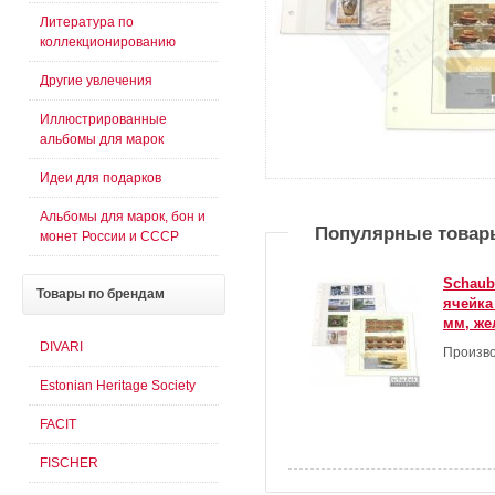
Литература по
коллекционированию
Другие увлечения
Иллюстрированные
альбомы для марок
Идеи для подарков
Альбомы для марок, бон и
Популярные товар
монет России и СССР
Schaub
Товары
по брендам
ячейка
мм, же
DIVARI
Произво
Estonian Heritage Society
FACIT
FISCHER