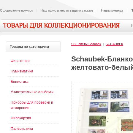
Оформление покупок
Наш офис и место выдачи заказов
Наша команда
П
ТОВАРЫ ДЛЯ КОЛЛЕКЦИОНИРОВАНИЯ
Т
SBL-листы Shaubek
|
SCHAUBEK
Товары
по категориям
Schaubek-Бланко
Филателия
желтовато-белый
Нумизматика
Бонистика
Универсальные альбомы
Приборы для проверки и
измерения
Филокартия
Фалеристика