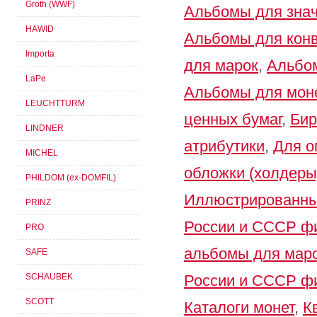
Groth (WWF)
Альбомы для зна
HAWID
Альбомы для кон
Importa
для марок
,
Альбом
LaPe
Альбомы для мон
LEUCHTTURM
ценных бумаг
,
Бир
LINDNER
атрибутики
,
Для о
MICHEL
обложки (холдеры
PHILDOM (ex-DOMFIL)
Иллюстрированны
PRINZ
России и СССР 
PRO
альбомы для мар
SAFE
SCHAUBEK
России и СССР 
SCOTT
Каталоги монет
,
К