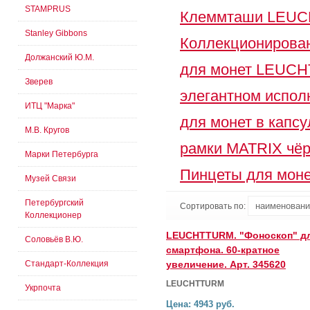
STAMPRUS
Клеммташи LEU
Stanley Gibbons
Коллекционирова
Должанский Ю.М.
для монет LEUC
Зверев
элегантном испол
ИТЦ "Марка"
для монет в капсу
М.В. Кругов
рамки MATRIX чё
Марки Петербурга
Пинцеты для моне
Музей Связи
Петербургский
Сортировать по:
Коллекционер
LEUCHTTURM. "Фоноскоп" д
Соловьёв В.Ю.
смартфона. 60-кратное
Стандарт-Коллекция
увеличение. Арт. 345620
LEUCHTTURM
Укрпочта
Цена: 4943 руб.