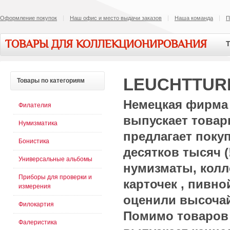
Оформление покупок
Наш офис и место выдачи заказов
Наша команда
П
ТОВАРЫ ДЛЯ КОЛЛЕКЦИОНИРОВАНИЯ
Т
LEUCHTTUR
Товары
по категориям
Немецкая фирм
Филателия
выпускает товар
Нумизматика
предлагает поку
Бонистика
десятков тысяч 
Универсальные альбомы
нумизматы, кол
Приборы для проверки и
карточек , пивно
измерения
оценили высочай
Филокартия
Помимо товаров 
Фалеристика