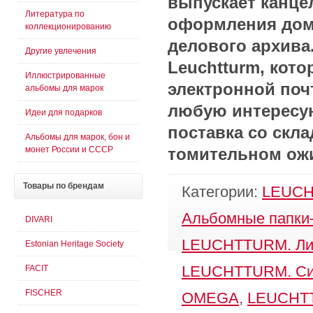
выпускает канце
Литература по
оформления дома
коллекционированию
делового архива
Другие увлечения
Leuchtturm, кот
Иллюстрированные
электронной по
альбомы для марок
любую интересу
Идеи для подарков
поставка со скла
Альбомы для марок, бон и
монет России и СССР
томительном ож
Товары
по брендам
Категории:
LEUCH
Альбомные папки
DIVARI
LEUCHTTURM. Ли
Estonian Heritage Society
FACIT
LEUCHTTURM. С
FISCHER
OMEGA
,
LEUCHTT