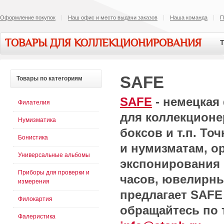
Оформление покупок
Наш офис и место выдачи заказов
Наша команда
П
ТОВАРЫ ДЛЯ КОЛЛЕКЦИОНИРОВАНИЯ
Т
SAFE
Товары
по категориям
SAFE
- немецкая
Филателия
для коллекцион
Нумизматика
боксов и т.п. Т
Бонистика
и нумизматам, о
Универсальные альбомы
экспонирования 
Приборы для проверки и
часов, ювелирных
измерения
предлагает SAFE 
Филокартия
обращайтесь по 
Фалеристика