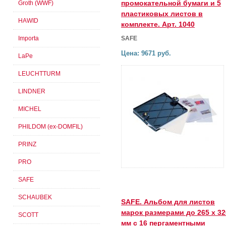
промокательной бумаги и 5
Groth (WWF)
пластиковых листов в
HAWID
комплекте. Арт. 1040
Importa
SAFE
Цена: 9671 руб.
LaPe
LEUCHTTURM
LINDNER
MICHEL
PHILDOM (ex-DOMFIL)
PRINZ
PRO
SAFE
SCHAUBEK
SAFE. Альбом для листов
марок размерами до 265 х 32
SCOTT
мм с 16 пергаментными