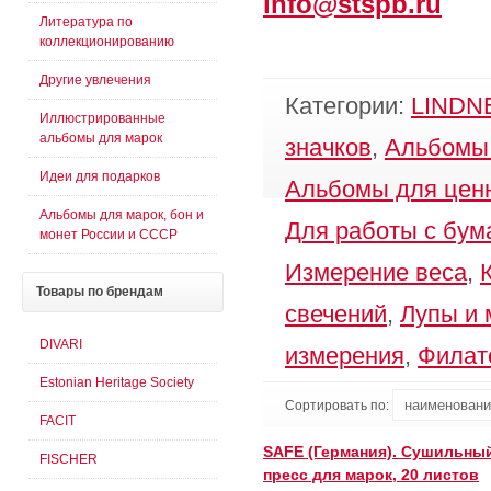
info@stspb.ru
Литература по
коллекционированию
Другие увлечения
Категории:
LINDNE
Иллюстрированные
альбомы для марок
значков
,
Альбомы 
Идеи для подарков
Альбомы для цен
Альбомы для марок, бон и
Для работы с бум
монет России и СССР
Измерение веса
,
Товары
по брендам
свечений
,
Лупы и 
DIVARI
измерения
,
Филат
Estonian Heritage Society
Сортировать по:
FACIT
SAFE (Германия). Сушильны
FISCHER
пресс для марок, 20 листов