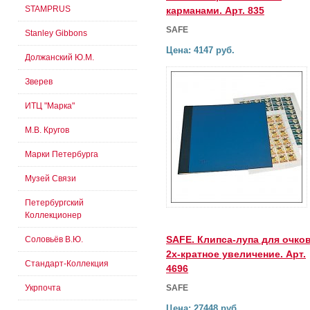
STAMPRUS
карманами. Арт. 835
SAFE
Stanley Gibbons
Цена: 4147 руб.
Должанский Ю.М.
Зверев
ИТЦ "Марка"
М.В. Кругов
Марки Петербурга
Музей Связи
Петербургский
Коллекционер
SAFE. Клипса-лупа для очков
Соловьёв В.Ю.
2х-кратное увеличение. Арт.
Стандарт-Коллекция
4696
Укрпочта
SAFE
Цена: 27448 руб.