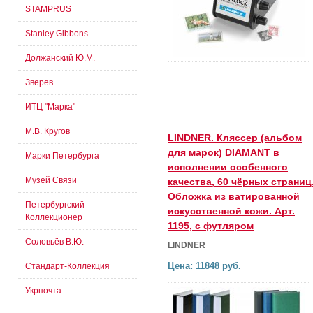
STAMPRUS
Stanley Gibbons
Должанский Ю.М.
Зверев
ИТЦ "Марка"
М.В. Кругов
LINDNER. Кляссер (альбом
для марок) DIAMANT в
Марки Петербурга
исполнении особенного
Музей Связи
качества, 60 чёрных страниц
Обложка из ватированной
Петербургский
искусственной кожи. Арт.
Коллекционер
1195, с футляром
Соловьёв В.Ю.
LINDNER
Цена: 11848 руб.
Стандарт-Коллекция
Укрпочта