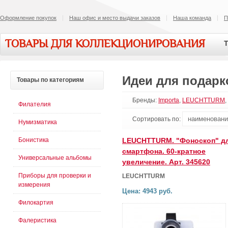
Оформление покупок
Наш офис и место выдачи заказов
Наша команда
П
ТОВАРЫ ДЛЯ КОЛЛЕКЦИОНИРОВАНИЯ
Т
Идеи для подарк
Товары
по категориям
Бренды:
Importa
,
LEUCHTTURM
,
Филателия
Сортировать по:
Нумизматика
Бонистика
LEUCHTTURM. "Фоноскоп" д
смартфона. 60-кратное
Универсальные альбомы
увеличение. Арт. 345620
Приборы для проверки и
LEUCHTTURM
измерения
Цена: 4943 руб.
Филокартия
Фалеристика