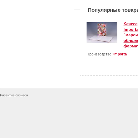
Популярные товар
Кляссе
Importa
"мароч
обложк
формат
Производство:
Importa
Развитие бизнеса