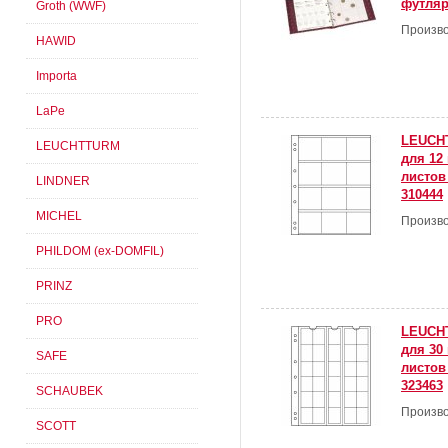
футля
Groth (WWF)
Произво
HAWID
Importa
LaPe
LEUCH
LEUCHTTURM
для 12 
листов 
LINDNER
310444
MICHEL
Произво
PHILDOM (ex-DOMFIL)
PRINZ
PRO
LEUCH
для 30 
SAFE
листов 
323463
SCHAUBEK
Произво
SCOTT