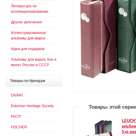
Литература по
коллекционированию
Другие увлечения
Иллюстрированные
альбомы для марок
Идеи для подарков
Альбомы для марок, бон и
монет России и СССР
Товары
по брендам
DIVARI
Estonian Heritage Society
Товары этой сери
FACIT
LEUCHT
альбом
FISCHER
5-ю ра