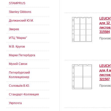
STAMPRUS
Stanley Gibbons
LEUCH
Должанский Ю.М.
для 12 
листов 
Зверев
315584
ИТЦ "Марка"
Произво
М.В. Кругов
Марки Петербурга
Музей Связи
LEUCH
для 4 м
Петербургский
листов 
Коллекционер
321507
Соловьёв В.Ю.
Произво
Стандарт-Коллекция
Укрпочта