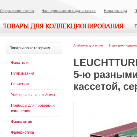
Оформление покупок
Наш офис и место выдачи заказов
Наша команда
П
ТОВАРЫ ДЛЯ КОЛЛЕКЦИОНИРОВАНИЯ
Т
Альбомы для монет
|
Идеи для подарк
Товары
по категориям
LEUCHTTURM
Филателия
5-ю разными
Нумизматика
кассетой, с
Бонистика
Универсальные альбомы
Приборы для проверки и
измерения
Филокартия
Фалеристика