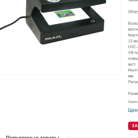
банкн
Обор
Больш
кратн
Кругл
12-кр
UVC-
УФ-л
осве
ватт.
Рентг
мм.
Питан
Разме
Фирм
Цен
Популярные товары