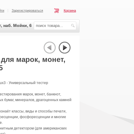
йти
Зарегистрироваться
Корзина
, наб. Мойки, 6
 для марок, монет,
5
lux3 - Универсальный тестер
естирования марок, монет, банкнот,
х бумаг, минералов, драгоценных камней
знаёт классы, виды и способы печати,
ресценции, фосфоресценции и многие
е.
нитным детектором (для американских