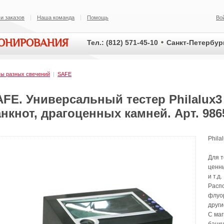
и заказов
Наша команда
Помощь
Во
ИОНИРОВАНИЯ
Тел.: (812) 571-45-10
Санкт-Петербург
ы разных свечений
|
SAFE
FE. Универсальный тестер Philalux3
нкнот, драгоценных камней. Арт. 986
Phila
Для т
ценны
и т.д.
Распо
флуо
други
С маг