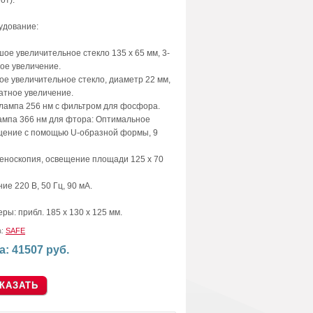
от).
удование:
ое увеличительное стекло 135 х 65 мм, 3-
ое увеличение.
ое увеличительное стекло, диаметр 22 мм,
атное увеличение.
лампа 256 нм с фильтром для фосфора.
ампа 366 нм для фтора: Оптимальное
щение с помощью U-образной формы, 9
еноскопия, освещение площади 125 х 70
ие 220 В, 50 Гц, 90 мА.
ры: прибл. 185 х 130 х 125 мм.
а:
SAFE
а: 41507 руб.