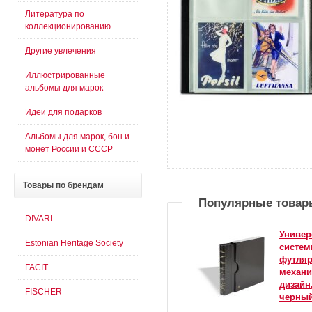
Литература по
коллекционированию
Другие увлечения
Иллюстрированные
альбомы для марок
Идеи для подарков
Альбомы для марок, бон и
монет России и СССР
Товары
по брендам
Популярные товар
DIVARI
Универ
Estonian Heritage Society
систем
футляр
FACIT
механи
дизайн
FISCHER
черный