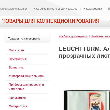
Оформление покупок
Наш офис и место выдачи заказов
Наша команда
П
ТОВАРЫ ДЛЯ КОЛЛЕКЦИОНИРОВАНИЯ
Т
Альбомы для открыток
|
Альбомы для к
Товары
по категориям
LEUCHTTURM. Аль
Филателия
прозрачных листо
Нумизматика
Бонистика
Универсальные альбомы
Приборы для проверки и
измерения
Филокартия
Фалеристика