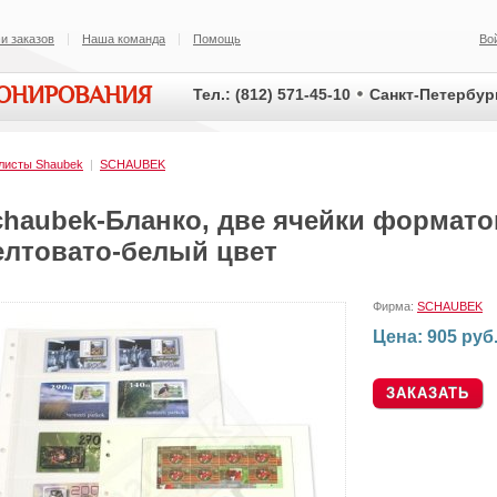
и заказов
Наша команда
Помощь
Во
ИОНИРОВАНИЯ
Тел.: (812) 571-45-10
Санкт-Петербург
листы Shaubek
|
SCHAUBEK
chaubek-Бланко, две ячейки форматом
елтовато-белый цвет
Фирма:
SCHAUBEK
Цена: 905 руб