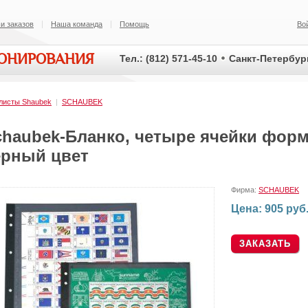
и заказов
Наша команда
Помощь
Во
ИОНИРОВАНИЯ
Тел.: (812) 571-45-10
Санкт-Петербург
листы Shaubek
|
SCHAUBEK
chaubek-Бланко, четыре ячейки форма
ерный цвет
Фирма:
SCHAUBEK
Цена: 905 руб