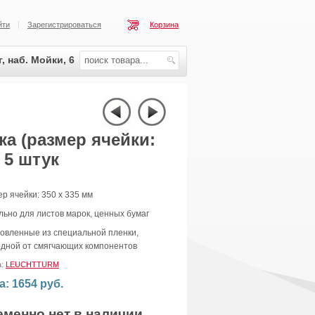
йти
Зарегистрироваться
Корзина
, наб. Мойки, 6
а (размер ячейки:
 5 штук
р ячейки: 350 х 335 мм
ьно для листов марок, ценных бумаг
овленные из специальной пленки,
одной от смягчающих компонентов
а:
LEUCHTTURM
а: 1654 руб.
еменно нет в наличии