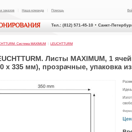
и заказов
Наша команда
Помощь
Во
ИОНИРОВАНИЯ
Тел.: (812) 571-45-10
Санкт-Петербург
CHTTURM. Система MAXIMUM
|
LEUCHTTURM
EUCHTTURM. Листы MAXIMUM, 1 ячейк
0 х 335 мм), прозрачные, упаковка из
Разме
Идеал
Изгот
своб
Фирм
Цен
Вр