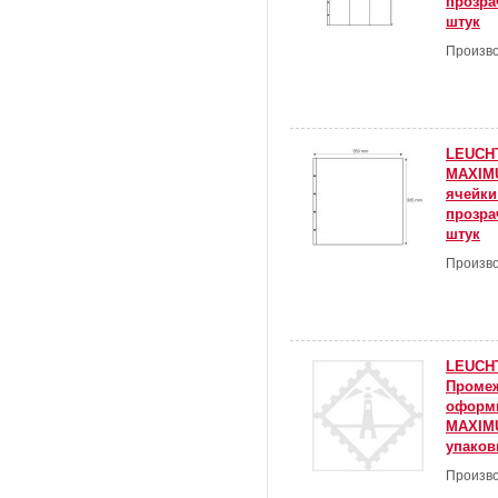
прозра
штук
Произво
LEUCH
MAXIMU
ячейки:
прозра
штук
Произво
LEUCH
Проме
оформи
MAXIMU
упаков
Произво