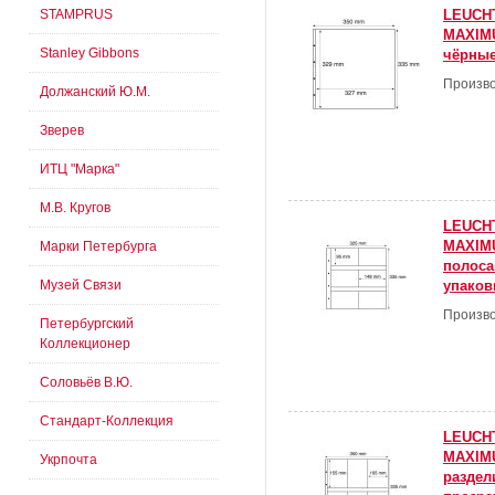
STAMPRUS
LEUCH
MAXIMU
Stanley Gibbons
чёрные
Произво
Должанский Ю.М.
Зверев
ИТЦ "Марка"
М.В. Кругов
LEUCH
MAXIMU
Марки Петербурга
полоса
Музей Связи
упаков
Произво
Петербургский
Коллекционер
Соловьёв В.Ю.
Стандарт-Коллекция
LEUCH
MAXIMU
Укрпочта
раздел