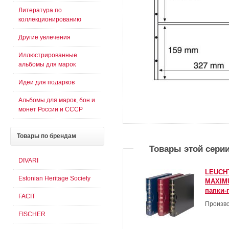
Литература по
коллекционированию
Другие увлечения
Иллюстрированные
альбомы для марок
Идеи для подарков
Альбомы для марок, бон и
монет России и СССР
Товары
по брендам
Товары этой сери
DIVARI
LEUCH
Estonian Heritage Society
MAXIMU
папки-
FACIT
Произво
FISCHER