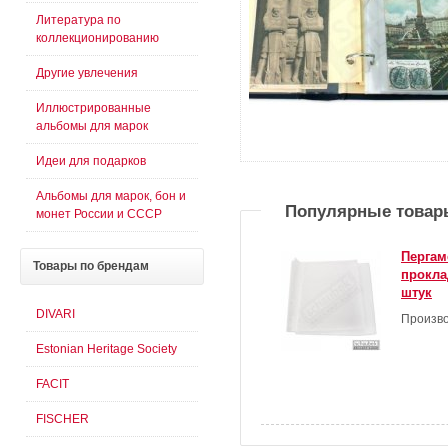
Литература по
коллекционированию
Другие увлечения
Иллюстрированные
альбомы для марок
Идеи для подарков
Альбомы для марок, бон и
Популярные товар
монет России и СССР
Пергам
Товары
по брендам
прокла
штук
DIVARI
Произво
Estonian Heritage Society
FACIT
FISCHER