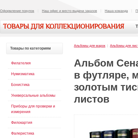
Оформление покупок
Наш офис и место выдачи заказов
Наша команда
П
ТОВАРЫ ДЛЯ КОЛЛЕКЦИОНИРОВАНИЯ
Т
Альбомы для марок
|
Альбомы для лис
Товары
по категориям
Альбом Сен
Филателия
в футляре, м
Нумизматика
золотым тис
Бонистика
Универсальные альбомы
листов
Приборы для проверки и
измерения
Филокартия
Фалеристика