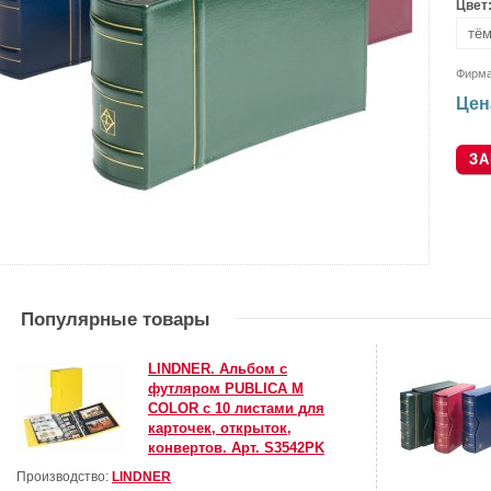
Цвет
Фирм
Цен
Популярные товары
LINDNER. Альбом с
футляром PUBLICA M
COLOR с 10 листами для
карточек, открыток,
конвертов. Арт. S3542PK
Производство:
LINDNER