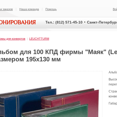
и заказов
Наша команда
Помощь
Во
ИОНИРОВАНИЯ
Тел.: (812) 571-45-10
Санкт-Петербург
омы для конвертов
|
LEUCHTTURM
льбом для 100 КПД фирмы "Маяк" (Le
азмером 195x130 мм
Альб
Высок
пере
Стран
конве
Габар