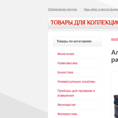
Оформление покупок
Наш офис и место выдач
ТОВАРЫ ДЛЯ КОЛЛЕКЦ
Альб
Товары
по категориям
А
Филателия
р
Нумизматика
Бонистика
Универсальные альбомы
Приборы для проверки и
измерения
Филокартия
Фалеристика