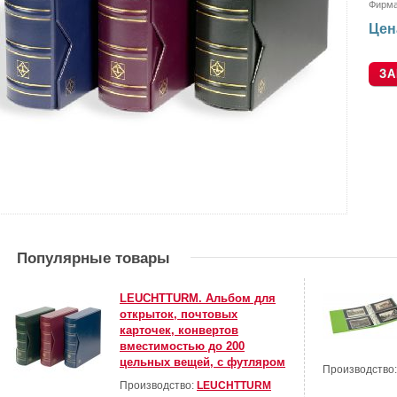
Фирм
Цен
Популярные товары
LEUCHTTURM. Альбом для
открыток, почтовых
карточек, конвертов
вместимостью до 200
цельных вещей, с футляром
Производство
Производство:
LEUCHTTURM