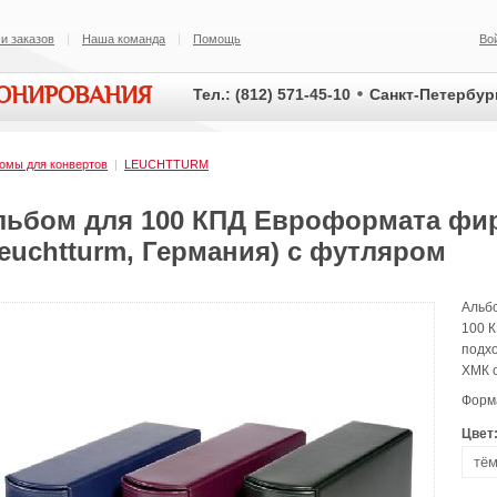
и заказов
Наша команда
Помощь
Во
ИОНИРОВАНИЯ
Тел.: (812) 571-45-10
Санкт-Петербург
омы для конвертов
|
LEUCHTTURM
льбом для 100 КПД Евроформата фи
euchtturm, Германия) с футляром
Альб
100 
подх
ХМК с
Форма
Цвет