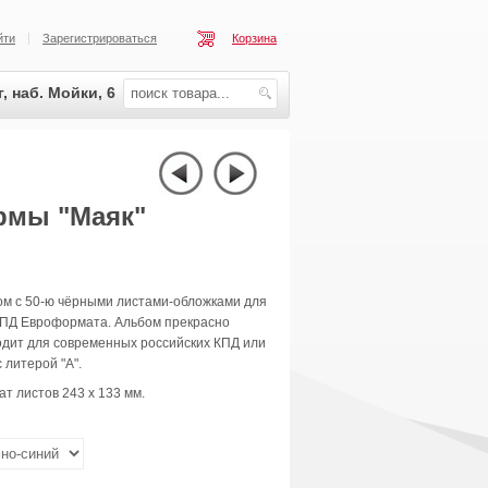
йти
Зарегистрироваться
Корзина
, наб. Мойки, 6
рмы "Маяк"
ом с 50-ю чёрными листами-обложками для
КПД Евроформата. Альбом прекрасно
одит для современных российских КПД или
 литерой "А".
т листов 243 х 133 мм.
: