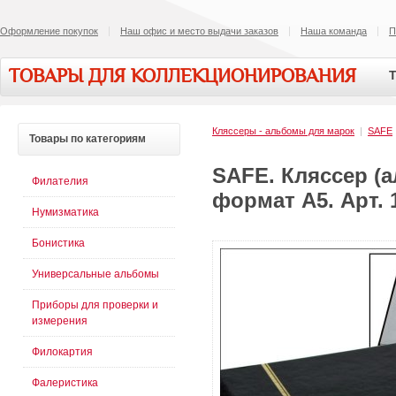
Оформление покупок
Наш офис и место выдачи заказов
Наша команда
П
ТОВАРЫ ДЛЯ КОЛЛЕКЦИОНИРОВАНИЯ
Т
Кляссеры - альбомы для марок
|
SAFE
Товары
по категориям
SAFE. Кляссер (а
Филателия
формат А5. Арт. 
Нумизматика
Бонистика
Универсальные альбомы
Приборы для проверки и
измерения
Филокартия
Фалеристика