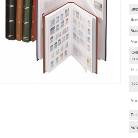
Шир
Дли
Выс
Мат
Кол
на 
Тип
Про
Мат
Тис
Арт