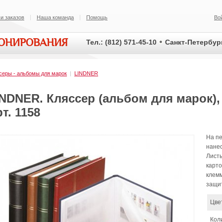
и заказов
Наша команда
Помощь
Во
ИОНИРОВАНИЯ
Тел.: (812) 571-45-10
Санкт-Петербург
серы - альбомы для марок
|
LINDNER
NDNER. Кляссер (альбом для марок),
т. 1158
На пе
нанес
Листы
карто
клемм
защи
Цве
Кол