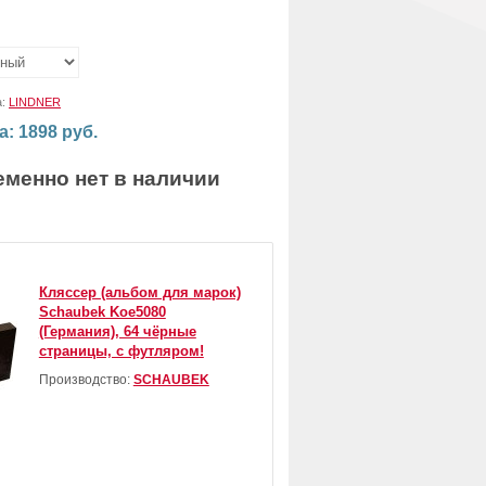
а:
LINDNER
а: 1898 руб.
еменно нет в наличии
Кляссер (альбом для марок)
Schaubek Koe5080
(Германия), 64 чёрные
страницы, с футляром!
Производство:
SCHAUBEK