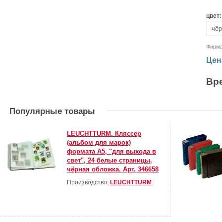
цвет:
Фирм
Цен
Вр
Популярные товары
LEUCHTTURM. Кляссер
(альбом для марок)
формата А5, "для выхода в
свет", 24 белые страницы,
чёрная обложка. Арт. 346658
Производство:
LEUCHTTURM