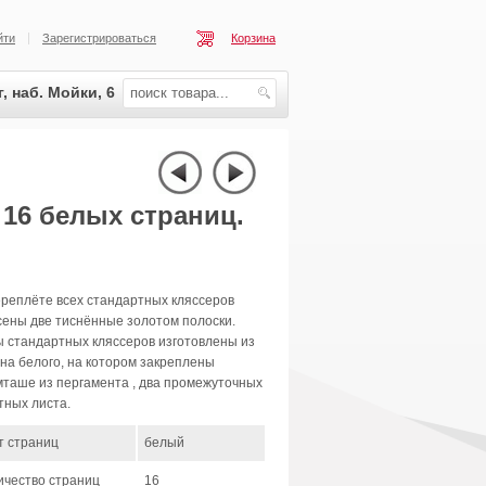
йти
Зарегистрироваться
Корзина
, наб. Мойки, 6
 16 белых страниц.
реплёте всех стандартных кляссеров
ены две тиснённые золотом полоски.
 стандартных кляссеров изготовлены из
на белого, на котором закреплены
таше из пергамента , два промежуточных
тных листа.
т страниц
белый
ичество страниц
16