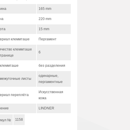
ина
165 mm
на
220 mm
ота
15 mm
ериал клеммташе
Пергамент
ичество клеммташе
6
странице
 клеммташе
без разделения
одинарные,
межуточные листы
пергаментные
Искусственная
ериал переплёта
кожа
нение
LINDNER
1158
икул №