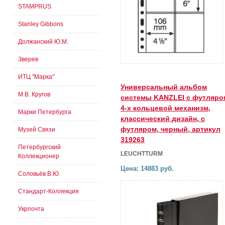
STAMPRUS
Stanley Gibbons
Должанский Ю.М.
Зверев
ИТЦ "Марка"
Универсальный альбом
М.В. Кругов
системы KANZLEI с футляро
4-х кольцевой механизм,
Марки Петербурга
классический дизайн, с
футляром, черный, артикул
Музей Связи
319263
Петербургский
LEUCHTTURM
Коллекционер
Цена: 14883 руб.
Соловьёв В.Ю.
Стандарт-Коллекция
Укрпочта