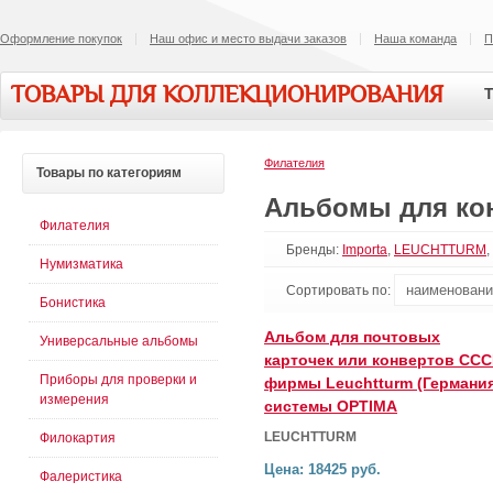
Оформление покупок
Наш офис и место выдачи заказов
Наша команда
П
ТОВАРЫ ДЛЯ КОЛЛЕКЦИОНИРОВАНИЯ
Т
Филателия
Товары
по категориям
Альбомы для ко
Филателия
Бренды:
Importa
,
LEUCHTTURM
,
Нумизматика
Сортировать по:
Бонистика
Альбом для почтовых
Универсальные альбомы
карточек или конвертов ССС
Приборы для проверки и
фирмы Leuchtturm (Германия
измерения
системы OPTIMA
LEUCHTTURM
Филокартия
Цена: 18425 руб.
Фалеристика