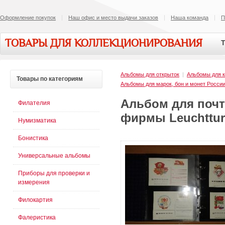
Оформление покупок
Наш офис и место выдачи заказов
Наша команда
П
ТОВАРЫ ДЛЯ КОЛЛЕКЦИОНИРОВАНИЯ
Т
Альбомы для открыток
|
Альбомы для к
Товары
по категориям
Альбомы для марок, бон и монет Росси
Альбом для почт
Филателия
фирмы Leuchttur
Нумизматика
Бонистика
Универсальные альбомы
Приборы для проверки и
измерения
Филокартия
Фалеристика