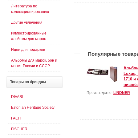
Литература по
коллекционированию
Другие увлечения
Иллюстрированные
альбомы для марок
Идеи для подарков
Популярные товар
Альбомы для марок, бон и
монет России и СССР
Альбом
Luxus,
1710 и 
Товары
по брендам
вишнё
Производство:
LINDNER
DIVARI
Estonian Heritage Society
FACIT
FISCHER