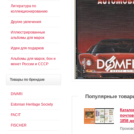
Литература по
коллекционированию
Другие увлечения
Иллюстрированные
альбомы для марок
Идеи для подарков
Альбомы для марок, бон и
монет России и СССР
Товары
по брендам
DIVARI
Популярные товар
Estonian Heritage Society
Катало
FACIT
почтов
1858 до
FISCHER
Произво