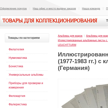
Оформление покупок
Наш офис и место выдачи заказов
Наша команда
П
ТОВАРЫ ДЛЯ КОЛЛЕКЦИОНИРОВАНИЯ
Т
Альбомы для марок
|
Альбомы для мар
Товары
по категориям
Иллюстрированные альбомные листы 
LEUCHTTURM
Филателия
Иллюстрированн
Нумизматика
(1977-1983 гг.) 
Бонистика
(Германия)
Универсальные альбомы
Приборы для проверки и
измерения
Филокартия
Фалеристика