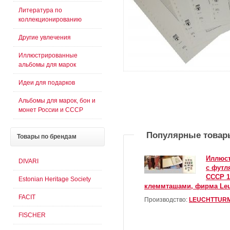
Литература по
коллекционированию
Другие увлечения
Иллюстрированные
альбомы для марок
Идеи для подарков
Альбомы для марок, бон и
монет России и СССР
Популярные товар
Товары
по брендам
Иллюс
DIVARI
с футл
СССР 19
Estonian Heritage Society
клеммташами, фирма Leu
FACIT
Производство:
LEUCHTTUR
FISCHER