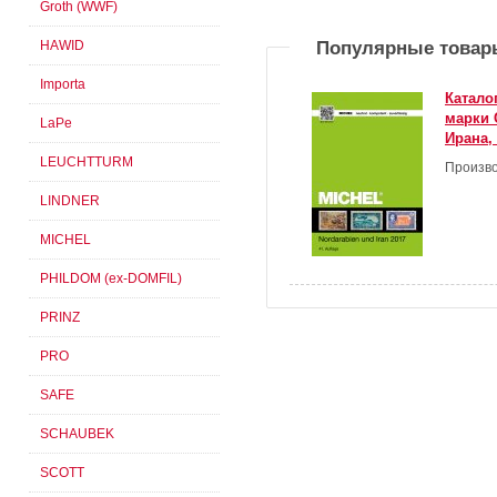
Groth (WWF)
HAWID
Популярные товар
Importa
Катало
марки 
LaPe
Ирана,
LEUCHTTURM
Произво
LINDNER
MICHEL
PHILDOM (ex-DOMFIL)
PRINZ
PRO
SAFE
SCHAUBEK
SCOTT