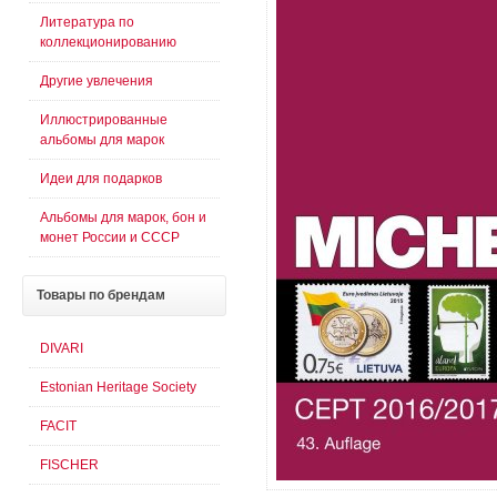
Литература по
коллекционированию
Другие увлечения
Иллюстрированные
альбомы для марок
Идеи для подарков
Альбомы для марок, бон и
монет России и СССР
Товары
по брендам
DIVARI
Estonian Heritage Society
FACIT
FISCHER