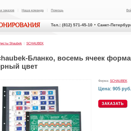
и заказов
Наша команда
Помощь
Во
ИОНИРОВАНИЯ
Тел.: (812) 571-45-10
Санкт-Петербург
листы Shaubek
|
SCHAUBEK
chaubek-Бланко, восемь ячеек формат
ерный цвет
Фирма:
SCHAUBEK
Цена: 905 руб