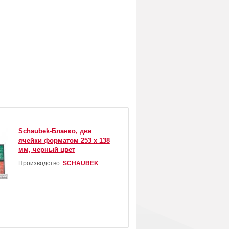
Schaubek-Бланко, две
ячейки форматом 253 х 138
мм, черный цвет
Производство:
SCHAUBEK