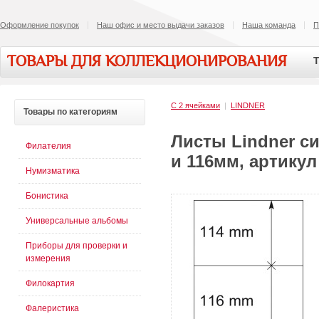
Оформление покупок
Наш офис и место выдачи заказов
Наша команда
П
ТОВАРЫ ДЛЯ КОЛЛЕКЦИОНИРОВАНИЯ
Т
C 2 ячейками
|
LINDNER
Товары
по категориям
Листы Lindner си
Филателия
и 116мм, артикул
Нумизматика
Бонистика
Универсальные альбомы
Приборы для проверки и
измерения
Филокартия
Фалеристика