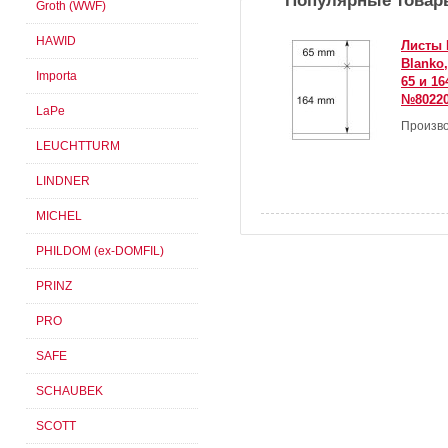
Популярные товар
Groth (WWF)
HAWID
Листы 
Blanko
Importa
65 и 1
№80220
LaPe
Произво
LEUCHTTURM
LINDNER
MICHEL
PHILDOM (ex-DOMFIL)
PRINZ
PRO
SAFE
SCHAUBEK
SCOTT