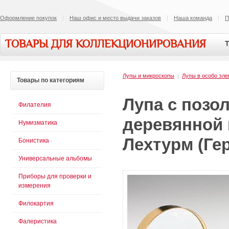
Оформление покупок
Наш офис и место выдачи заказов
Наша команда
П
ТОВАРЫ ДЛЯ КОЛЛЕКЦИОНИРОВАНИЯ
Т
Лупы и микроскопы
|
Лупы в особо эле
Товары
по категориям
Лупа с позо
Филателия
деревянной 
Нумизматика
Лехтурм (Гер
Бонистика
Универсальные альбомы
Приборы для проверки и
измерения
Филокартия
Фалеристика