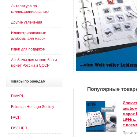
Литература по
коллекционированию
Другие увлечения
Иллюстрированные
альбомы для марок
Идеи для подарков
Альбомы для марок, бон и
монет России и СССР
Товары
по брендам
Популярные товар
DIVARI
Иллюс
Estonian Heritage Society
альбом
марок 
FACIT
1944гг
с кле
FISCHER
Произво