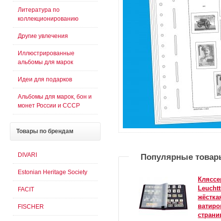
Литература по
коллекционированию
Другие увлечения
Иллюстрированные
альбомы для марок
Идеи для подарков
Альбомы для марок, бон и
монет России и СССР
Товары
по брендам
DIVARI
Популярные товар
Estonian Heritage Society
Кляссе
Leucht
FACIT
жёстка
ватиро
FISCHER
стран