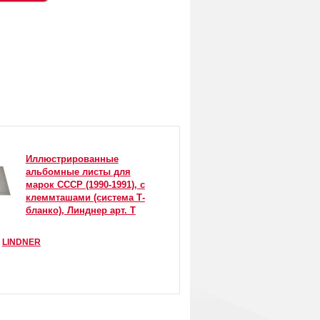
Иллюстрированные
альбомные листы для
марок СССР (1990-1991), с
клеммташами (система Т-
бланко), Линднер арт. Т
:
LINDNER