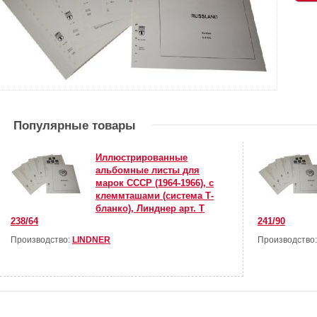
Популярные товары
Иллюстрированные
альбомные листы для
марок СССР (1964-1966), с
клеммташами (система Т-
бланко), Линднер арт. Т
238/64
241/90
Производство:
LINDNER
Производство