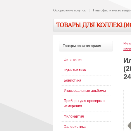
Оформление покупок
Наш офис и место выдач
ТОВАРЫ ДЛЯ КОЛЛЕКЦ
Иллю
Товары
по категориям
Иллю
И
Филателия
(2
Нумизматика
24
Бонистика
Универсальные альбомы
Приборы для проверки и
измерения
Филокартия
Фалеристика