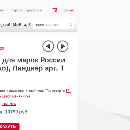
йти
Зарегистрироваться
Корзина
, наб. Мойки, 6
NER
для марок России
о), Линднер арт. Т
исты подходят к альбомам "Линднер" с
18-
льцевой механикой
а:
LINDNER
а: 10790 руб.