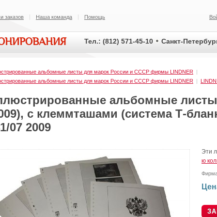
и заказов
Наша команда
Помощь
Во
ИОНИРОВАНИЯ
Тел.: (812) 571-45-10
Санкт-Петербург
стрированные альбомные листы для марок России и СССР фирмы LINDNER
|
стрированные альбомные листы для марок России и СССР фирмы LINDNER
|
LIND
ллюстрированные альбомные листы 
009), с клеммташами (система Т-бланк
1/07 2009
Эти л
ю ко
Фирм
Цен