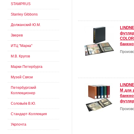
STAMPRUS
Stanley Gibbons
Должанский Ю.М.
LINDNE
футля
Зверев
COLOR 
банкно
ИТЦ "Марка"
Произво
М.В. Кругов
Марки Петербурга
Музей Связи
LINDNE
Петербургский
M для 
Коллекционер
банкно
футляр
Соловьёв В.Ю.
Произво
Стандарт-Коллекция
Укрпочта