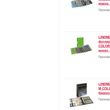
марок.
Произво
LINDNE
футля
COLOR 
монет.
Произво
LINDNE
M COLO
банкнот
Произво