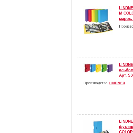
LINDNE
M COLO
марок.
Произво
LINDNE
альбом
Арт. S3
Производство:
LINDNER
LINDNE
футля
COLOR 