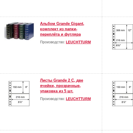
Альбом Grande Gigant,
комплект из папки-
переплёта и футляра
Производство:
LEUCHTTURM
Листы Grande 2 С, две
ячейки, прозрачные,
упаковка из 5 шт.
Производство:
LEUCHTTURM