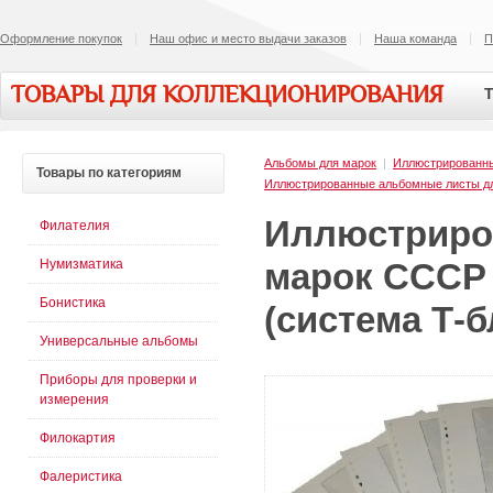
Оформление покупок
Наш офис и место выдачи заказов
Наша команда
П
ТОВАРЫ ДЛЯ КОЛЛЕКЦИОНИРОВАНИЯ
Т
Альбомы для марок
|
Иллюстрированн
Товары
по категориям
Иллюстрированные альбомные листы д
Иллюстриро
Филателия
Нумизматика
марок СССР 
Бонистика
(система Т-б
Универсальные альбомы
Приборы для проверки и
измерения
Филокартия
Фалеристика