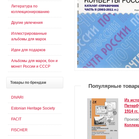
Литература по
коллекционированию
Другие увлечения
Иллюстрированные
альбомы для марок
Идеи для подарков
Альбомы для марок, бон и
монет России и СССР
Товары
по брендам
Популярные товар
DIVARI
Из ист
Петерб
Estonian Heritage Society
1914 гг
FACIT
Произво
Коллек
FISCHER