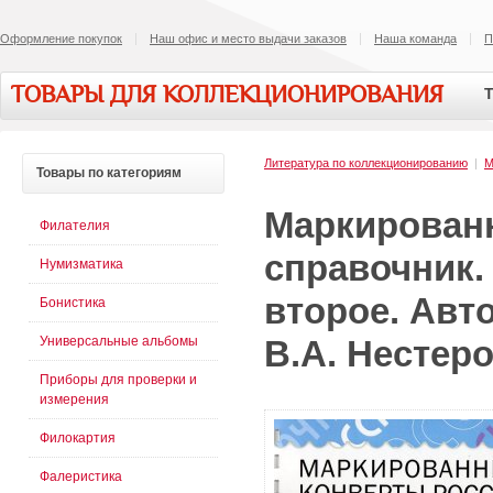
Оформление покупок
Наш офис и место выдачи заказов
Наша команда
П
ТОВАРЫ ДЛЯ КОЛЛЕКЦИОНИРОВАНИЯ
Т
Литература по коллекционированию
|
М
Товары
по категориям
Маркированн
Филателия
справочник. Ч
Нумизматика
второе. Авт
Бонистика
Универсальные альбомы
В.А. Нестер
Приборы для проверки и
измерения
Филокартия
Фалеристика