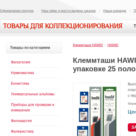
Оформление покупок
Наш офис и место выдачи заказов
Наша команда
П
ТОВАРЫ ДЛЯ КОЛЛЕКЦИОНИРОВАНИЯ
Т
Клеммташи HAWID
|
HAWID
Товары
по категориям
Клеммташи HAWID
Филателия
упаковке 25 поло
Нумизматика
Бонистика
Высо
плас
Универсальные альбомы
с чё
Фирм
Приборы для проверки и
измерения
Цен
Филокартия
Фалеристика