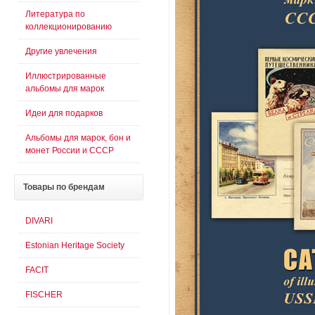
Литература по
коллекционированию
Другие увлечения
Иллюстрированные
альбомы для марок
Идеи для подарков
Альбомы для марок, бон и
монет России и СССР
Товары
по брендам
DIVARI
Estonian Heritage Society
FACIT
FISCHER