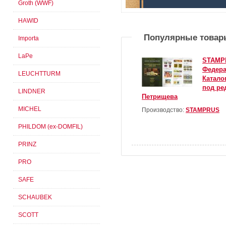
Groth (WWF)
HAWID
Популярные товар
Importa
LaPe
STAMPR
Федера
LEUCHTTURM
Катало
под ре
LINDNER
Петрищева
MICHEL
Производство:
STAMPRUS
PHILDOM (ex-DOMFIL)
PRINZ
PRO
SAFE
SCHAUBEK
SCOTT