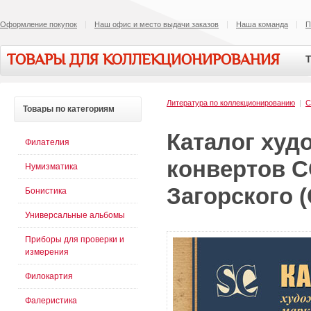
Оформление покупок
Наш офис и место выдачи заказов
Наша команда
П
ТОВАРЫ ДЛЯ КОЛЛЕКЦИОНИРОВАНИЯ
Т
Литература по коллекционированию
|
С
Товары
по категориям
Каталог ху
Филателия
конвертов С
Нумизматика
Загорского (
Бонистика
Универсальные альбомы
Приборы для проверки и
измерения
Филокартия
Фалеристика