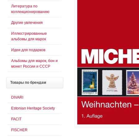
Литература по
коллекционированию
Другие увлечения
Иллюстрированные
альбомы для марок
Идеи для подарков
Альбомы для марок, бон и
монет России и СССР
Товары
по брендам
DIVARI
Estonian Heritage Society
FACIT
FISCHER