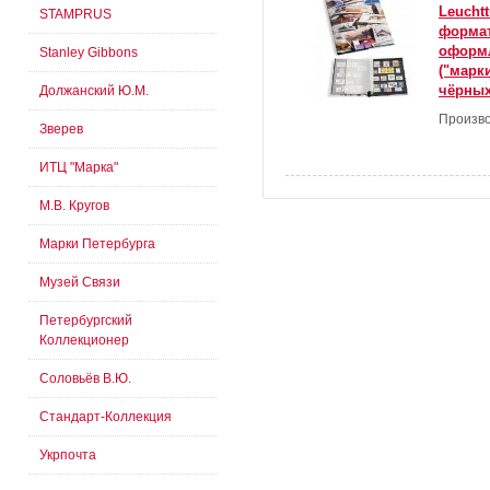
Leucht
STAMPRUS
формат
оформл
Stanley Gibbons
("марки
чёрных
Должанский Ю.М.
Произво
Зверев
ИТЦ "Марка"
М.В. Кругов
Марки Петербурга
Музей Связи
Петербургский
Коллекционер
Соловьёв В.Ю.
Стандарт-Коллекция
Укрпочта