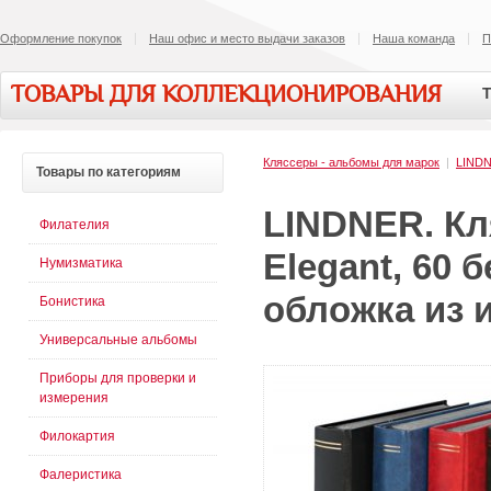
Оформление покупок
Наш офис и место выдачи заказов
Наша команда
П
ТОВАРЫ ДЛЯ КОЛЛЕКЦИОНИРОВАНИЯ
Т
Кляссеры - альбомы для марок
|
LIND
Товары
по категориям
LINDNER. Кл
Филателия
Elegant, 60 
Нумизматика
обложка из и
Бонистика
Универсальные альбомы
Приборы для проверки и
измерения
Филокартия
Фалеристика