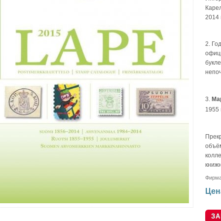
Карел
2014 г
2. Го
офиц
букле
непо
3.
Ма
1955 
Прек
объём
колле
книж
Фирм
Цен