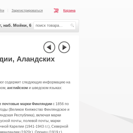
йти
Зарегистрироваться
Корзина
, наб. Мойки, 6
дии, Аландских
лог содержит следующую информацию на
ком,
английском
и шведском языках:
е почтовые марки Финляндии
с 1856 по
годы (Великое Княжество Финляндское и
ндская Республика), включая марки
усной почты, полевой почты, марки
чной Карелии (1941-1943 г.г.), Северной
манландии (1920г.), Олонец (1919 г.),