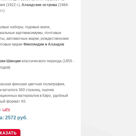
ия (1922 г.),
Аландские острова
(1984-
.г.)
довые наборы, годовые книги,
иальные картмаксимумы, почтовые
ты, автоматные марки, рождественские
чтовые марки
Финляндии и Аландов
рки Швеции
классического периода (1855 -
годов)
расная финская цветная полиграфия,
 каталога 360 страниц, оценка
кционных материалов в Евро, удобный
ный формат А5.
а:
LaPe
а: 2572 руб.