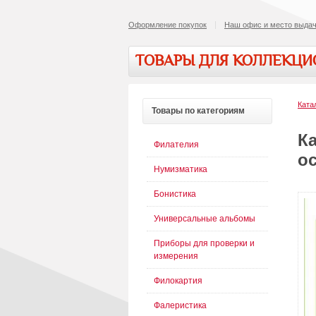
Оформление покупок
Наш офис и место выдач
ТОВАРЫ ДЛЯ КОЛЛЕКЦ
Ката
Товары
по категориям
К
Филателия
ос
Нумизматика
Бонистика
Универсальные альбомы
Приборы для проверки и
измерения
Филокартия
Фалеристика