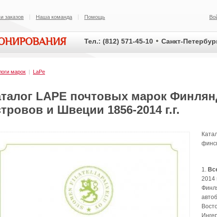
и заказов
Наша команда
Помощь
Во
ИОНИРОВАНИЯ
Тел.: (812) 571-45-10
Санкт-Петербург
логи марок
|
LaPe
аталог LAPE почтовых марок Финлян
тровов и Швеции 1856-2014 г.г.
Ката
финс
1.
Вс
2014 
Финля
автоб
Восто
Ингер