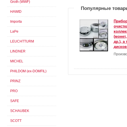
Groth (WWF)
Популярные товар
HAWID
Прибор
Importa
очистк
коллек
LaPe
(монет
др.), а
LEUCHTTURM
дисков 
LINDNER
Произво
MICHEL
PHILDOM (ex-DOMFIL)
PRINZ
PRO
SAFE
SCHAUBEK
SCOTT