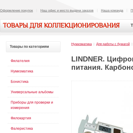
Оформление покупок
Наш офис и место выдачи заказов
Наша команда
П
ТОВАРЫ ДЛЯ КОЛЛЕКЦИОНИРОВАНИЯ
Т
Нумизматика
|
Для работы с бумагой
Товары
по категориям
LINDNER. Цифров
Филателия
питания. Карбоно
Нумизматика
Бонистика
Универсальные альбомы
Приборы для проверки и
измерения
Филокартия
Фалеристика