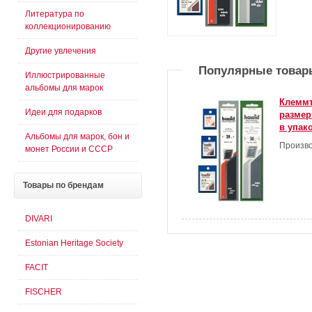
Литература по
коллекционированию
Другие увлечения
Популярные товар
Иллюстрированные
альбомы для марок
Клеммт
Идеи для подарков
размер
в упак
Альбомы для марок, бон и
Произво
монет России и СССР
Товары
по брендам
DIVARI
Estonian Heritage Society
FACIT
FISCHER