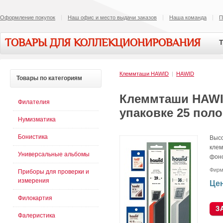
Оформление покупок
Наш офис и место выдачи заказов
Наша команда
П
ТОВАРЫ ДЛЯ КОЛЛЕКЦИОНИРОВАНИЯ
Т
Клеммташи HAWID
|
HAWID
Товары
по категориям
Клеммташи HAWID
Филателия
упаковке 25 поло
Нумизматика
Бонистика
Высо
клем
Универсальные альбомы
фоно
Фирм
Приборы для проверки и
измерения
Цен
Филокартия
Фалеристика