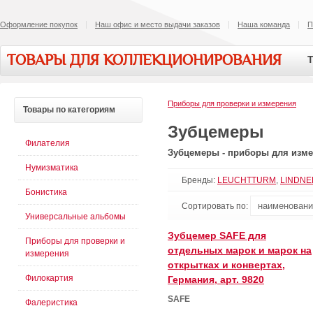
Оформление покупок
Наш офис и место выдачи заказов
Наша команда
П
ТОВАРЫ ДЛЯ КОЛЛЕКЦИОНИРОВАНИЯ
Т
Приборы для проверки и измерения
Товары
по категориям
Зубцемеры
Филателия
Зубцемеры - приборы для изме
Нумизматика
Бренды:
LEUCHTTURM
,
LINDNE
Бонистика
Сортировать по:
Универсальные альбомы
Зубцемер SAFE для
Приборы для проверки и
отдельных марок и марок на
измерения
открытках и конвертах,
Филокартия
Германия, арт. 9820
SAFE
Фалеристика